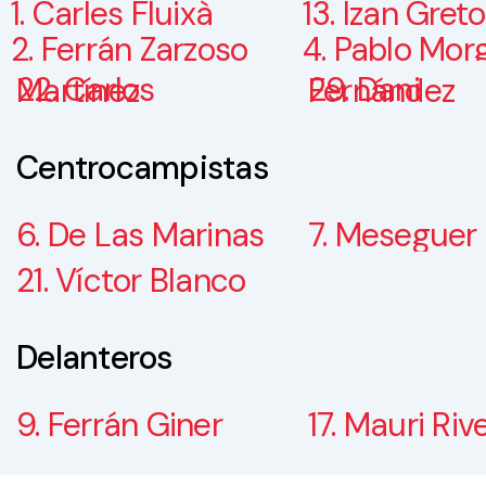
1. Carles Fluixà
13. Izan Greto
2. Ferrán Zarzoso
4. Pablo Mor
22. Carlos Martínez
29. Dani Fernández
Centrocampistas
6. De Las Marinas
7. Meseguer
21. Víctor Blanco
Delanteros
9. Ferrán Giner
17. Mauri Riv