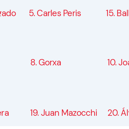
gado
5. Carles Peris
15. Ba
8. Gorxa
10. Jo
era
19. Juan Mazocchi
20. Á