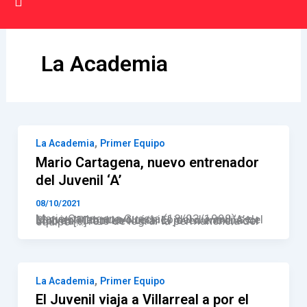
Ir al contenido
Primer Equipo
La Academia
La Academia
,
La Academia
Primer Equipo
Mario Cartagena, nuevo entrenador
del Juvenil ‘A’
08/10/2021
Mario Cartagena Cuesta (18/03/1990) se convierte en nuevo técnico del Juvenil ‘A’ del Club de Fútbol La Nucía. El joven entrenador afronta el reto de lograr la permanencia del equipo […]
,
La Academia
Primer Equipo
El Juvenil viaja a Villarreal a por el