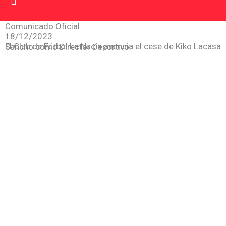
Ir al contenido
Primer Equipo
La Academia
Comunicado Oficial
18/12/2023
El Club de Fútbol La Nucía anuncia el cese de Kiko Lacasa Sancho como Director Deportivo.