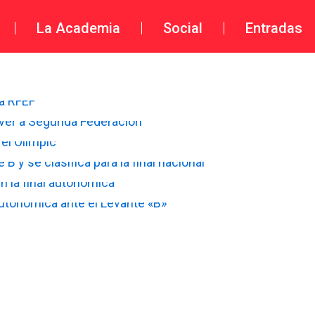
La Academia
Social
Entradas
a RFEF
ver a Segunda Federación
 el Olímpic
B y se clasifica para la final nacional
n la final autonómica
 Autonómica ante el Levante «B»