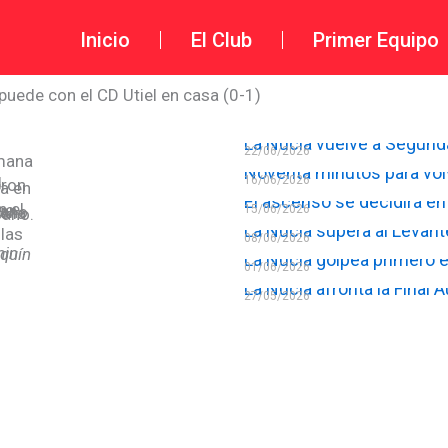
Inicio
El Club
Primer Equipo
puede con el CD Utiel en casa (0-1)
La Nucía vuelve a Segund
22/06/2026
Noventa minutos para vol
16/06/2026
El ascenso se decidirá en
15/06/2026
s asistentes al Camilo Cano.
La Nucía supera al Levante 
08/06/2026
La Nucía golpea primero e
01/06/2026
La Nucía afronta la Final
27/05/2026