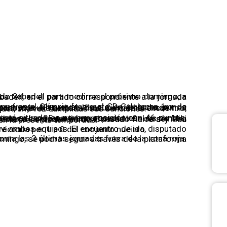
ta acoge un duelo vi
eros buscarán tres nuevos puntos que le permitan seguir fuera de la zona roja una semana más. De cara al encuentro, el técnico nuciero recupera a Kevin y Thomas Dasquet, una vez cumplidas sus sanciones.
ercity. En las filas arlequinadas destaca la presencia de Christian Herrera y Pau Victor, autores de 9 y 7 goles en respectivamente en la presente temporada.
 30 de octubre en el Olímpic, finalizó con victoria por 1 a 0 del conjunto nuciero.