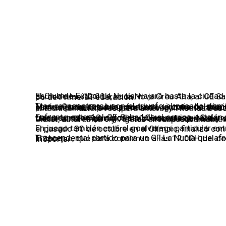
La Nova Creu Al
permanencia
12/05/2023
El Club de Fútbol La Nucía viajará hasta la ciudad de Sabadell para medirse el próximo domingo, a partir de las 12:00H, en la Nova Creu Alta, al CE Sabadell, en el partido correspondiente a la jornada 36 de Primera Federación.
Tras reencontrarse con el triunfo el pasado domingo en el Olímpic frente al CD Calahorra, los de Mario Cartagena buscarán una victoria balsámica frente a un rival directo en la lucha por la permanencia. Situados fuera de la zona de descenso con 43 puntos, los nuci
Enfrente estará el CE Sabadell, el equipo catalán está situado en novena posición con 46 puntos, tras acumular 12 victorias, 10 empates y 13 derrotas en los 35 partidos precedentes. Los de Miki Lladó suman 4 partidos sin conocer la derrota, y vienen de empatar a uno el pasado fin de semana frente al CF Int
En juego también está el goalverage particular entre ambos equipos. El encuentro de ida, disputado el pasado
Trascendental partido para un CF La Nucía que afronta las 3 últimas jornadas fuera de la zona roja. El choque, que dará comienzo a las 12:00H del domingo, se podrá seguir a través de la plataforma InSports.