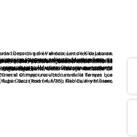
scuento deja sin pun
 Valencia Mestalla
ando el duelo ya estaba en el tiempo de descuento, César Tarrega remataba un saque de esquina y daba la victoria a los de Miguel Ángel Ángulo.
cia.