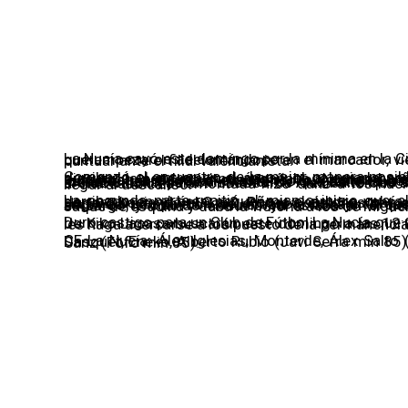
Un gol en el de
Nucía frente al
13/11/2023
La Nucía cayó este domingo por la mínima en la Ciudad Deportiva del Valencia. Los de Kiko Lacasa, que empezaron adelantándose en el marcador, vieron como un gol en el descuento les dejaba sin puntuar ante el filial valencianista.
Comenzó el encuentro de la mejor manera posible para los intereses nucieros. Mariano Sanz era derribado al entrar en el área y el colegiado señalaba los 11 metros. Álex Salto, encargado de ejecutar la pena máxima, engañaba al cancerbero y colocaba el 0 a 1 en el Antonio Puchades. Le duró poco la alegría al cuadro rojillo. Apenas 3 minutos después Diego Moreno cazaba un balón en la frontal para cruzar el esférico e igualar la contienda. Respondería de nuevo La Nucía con un mano a mano de Joan Monterde que estrellaba contra el portero local. Y 3 minutos más tarde el árbitro veía un penalti dudoso de Álex Salto que aprovechaba Pablo Gonzálbez para darle la vuelta al marcador. La remontada hizo daño a los nucieros, que no pudieron igualar el duelo antes de llegar al descanso.
La segunda parte repitió el mismo inicio que el primer tiempo. Mariano Sanz era nuevamente derribado en el área pequeña y el árbitro volvía a pitar penalti. Álex Salto volvería a engañar al portero haciendo el 2 a 2. Pocas ocasiones tras el tanto de La Nucía, que disfrutó en las botas de Hugo García, juvenil que ocupaba el sitio del lesionado Álex Salto, de la ocasión más clara del segundo tiempo con un remate a bocajarro que desviaba el portero del Valencia Mestalla. Sin embargo, y cu
Duro castigo para un Club de Fútbol La Nucía que mereció un mejor resultado en el día de ayer. Los de Kiko Lacasa buscarán este domingo a las 12:00 en el Olímpic una victoria ante el Terrasa que les haga acercarse a los puesto de la permanen
CF La Nucía: Álex Iglesias, Monterde, Álex Salto (Hugo García min 64, Mario Robles, Kevin Toner, Dasquet, Eneko, Alberto Rubio (Javi Serra min 85), Rubén Saiz (Rodri min 75), Kiko Caler y Mariano Sanz (Fofo min 85).