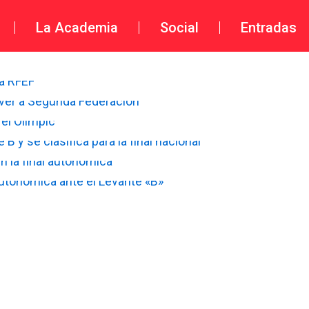
La Academia
Social
Entradas
a RFEF
ver a Segunda Federación
 el Olímpic
B y se clasifica para la final nacional
n la final autonómica
 Autonómica ante el Levante «B»