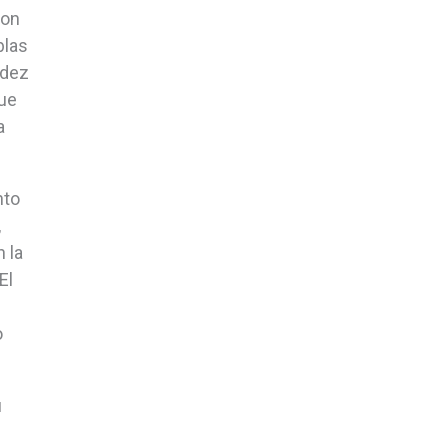
con
blas
ndez
que
a
nto
,
 la
El
o
u