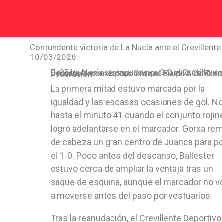
Ir al contenido
Contundente victoria de La Nucía ante el Crevillente
10/03/2026
El CF La Nucía se impuso por 3-0 al Crevillente Deportivo en el Estadi Olímpic Camilo Cano en el encuentro correspondiente al Grupo 6 de Tercera Federación.
La primera mitad estuvo marcada por la
igualdad y las escasas ocasiones de gol. N
hasta el minuto 41 cuando el conjunto rojin
logró adelantarse en el marcador. Gorxa re
de cabeza un gran centro de Juanca para p
el 1-0. Poco antes del descanso, Ballester
estuvo cerca de ampliar la ventaja tras un
saque de esquina, aunque el marcador no vo
a moverse antes del paso por vestuarios.
Tras la reanudación, el Crevillente Deportivo