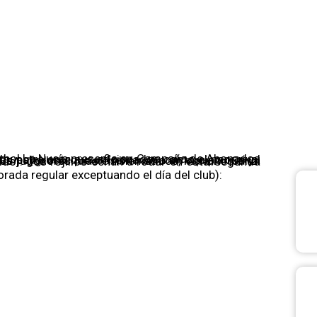
presenta «El Renacid
onados de la Temp
ada regular exceptuando el día del club):