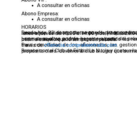
A consultar en oficinas
Abono Empresa:
A consultar en oficinas
HORARIOS
Desde hoy 23 de agosto se puede pasar por las oficinas del Estadi Olímpic Camilo Cano para la renovación del abono de temporada (respetando el mismo asiento). El horario de 
Las nuevas altas podrán hacerse a partir del próximo lunes 28 de agosto en el mismo horario. A partir de aquí se podrán seguir realizando las renovaciones aunque ya no se podrá garantizar el mismo asiento que la temporada pasada.
Para comodidad de los aficionados, las gestiones también se podrán hacer de forma online a través de
cflanucia.compralaentrada.com
.
Renace con el Club de Fútbol La Nucía y únete a los nucieros en este sueño que sigue vivo y con un propósito claro: devolver al club al lugar