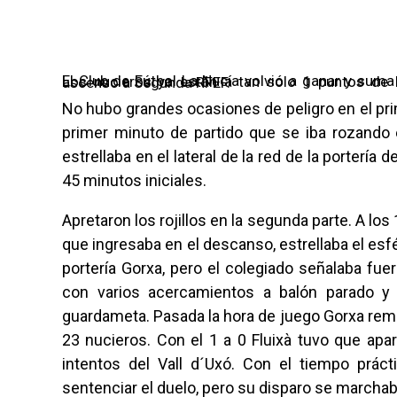
Gorxa da los tr
10/02/2026
El Club de Fútbol La Nucía volvió a ganar y suma 9 partidos consecutivos sin conocer la derrota. Los nucieros ya están a tan solo 1 puntos de los puestos que dan acceso a los playoffs de ascenso a Segunda RFEF.
No hubo grandes ocasiones de peligro en el pri
primer minuto de partido que se iba rozando e
estrellaba en el lateral de la red de la portería
45 minutos iniciales.
Apretaron los rojillos en la segunda parte. A l
que ingresaba en el descanso, estrellaba el esfé
portería Gorxa, pero el colegiado señalaba fuer
con varios acercamientos a balón parado y
guardameta. Pasada la hora de juego Gorxa remata
23 nucieros. Con el 1 a 0 Fluixà tuvo que apa
intentos del Vall d´Uxó. Con el tiempo prá
sentenciar el duelo, pero su disparo se marcha