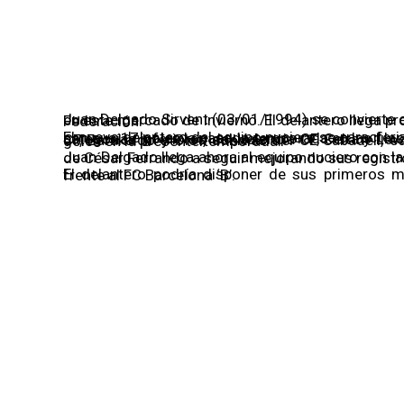
Juan Delgado, 
11/01/2023
Juan Delgado Sirvent (03/01/1994) se convierte en el segundo fichaje del Club del Fútbol La Nucía en este mercado de invierno. El delantero llega procedente del CE Sabadell, del Grupo 2 de Primera Federación.
El nuevo delantero del equipo nuciero se caracteriza por su movilidad y olfato de gol, prueba de ello son sus 17 goles la pasada temporada en las filas del CD Ibiza en Segunda RFEF. Juan pasó por las categorías inferiores del Valencia CF, Celta y Levante, sumando experiencias también en Hércules CF, Barakaldo y Olot, además del CE Sabadell, equipo del que llega procedente y donde suma 2 goles en la presente temporada.
Juan Delgado llega ahora al equipo nuciero con la intención de ser protagonista y ayudar al equipo de C
El delantero podría disponer de sus primeros minutos el próximo domingo en el Johan Cruyff frente al FC Barcelona ‘B’.